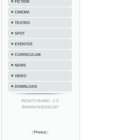
FICTION
CINEMA
TEATRO
SPOT
EVENTOS
CURRICULUM
NEWS
VIDEO
DOWNLOAD
RENATO RAIMO - C.F.
RMARNT63E05I158T
[
Privacy
]