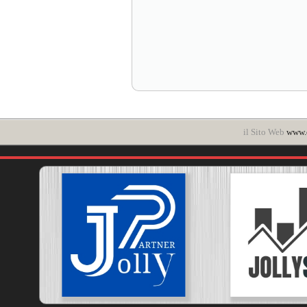
il Sito Web
www.c