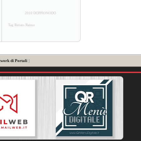
2010 DOPPIONODO
Tag Renato Raimo
twork di Portali
]