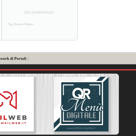
2010 DOPPIONODO
Tag Renato Raimo
twork di Portali
]