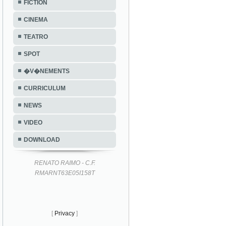
FICTION
CINEMA
TEATRO
SPOT
�V�NEMENTS
CURRICULUM
NEWS
VIDEO
DOWNLOAD
RENATO RAIMO - C.F.
RMARNT63E05I158T
[
Privacy
]