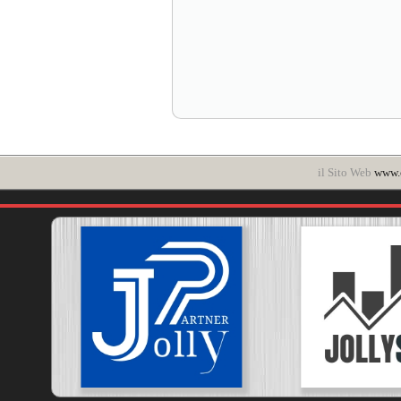
il Sito Web
www.c