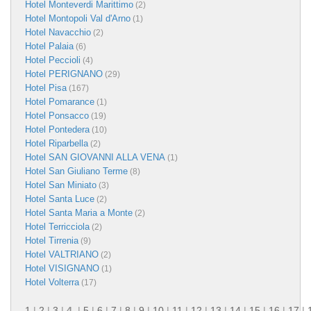
Hotel Monteverdi Marittimo
(2)
Hotel Montopoli Val d'Arno
(1)
Hotel Navacchio
(2)
Hotel Palaia
(6)
Hotel Peccioli
(4)
Hotel PERIGNANO
(29)
Hotel Pisa
(167)
Hotel Pomarance
(1)
Hotel Ponsacco
(19)
Hotel Pontedera
(10)
Hotel Riparbella
(2)
Hotel SAN GIOVANNI ALLA VENA
(1)
Hotel San Giuliano Terme
(8)
Hotel San Miniato
(3)
Hotel Santa Luce
(2)
Hotel Santa Maria a Monte
(2)
Hotel Terricciola
(2)
Hotel Tirrenia
(9)
Hotel VALTRIANO
(2)
Hotel VISIGNANO
(1)
Hotel Volterra
(17)
1
|
2
|
3
|
4
|
5
|
6
|
7
|
8
|
9
|
10
|
11
|
12
|
13
|
14
|
15
|
16
|
17
|