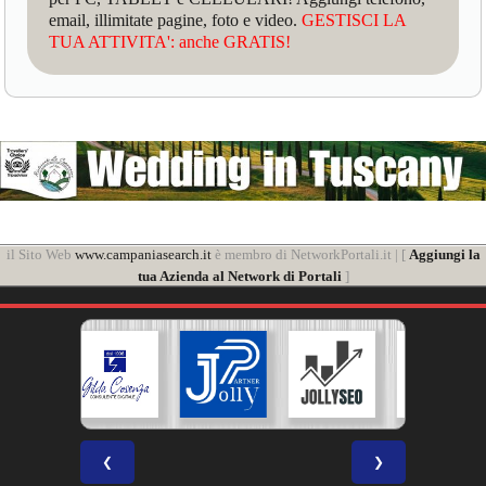
email, illimitate pagine, foto e video.
GESTISCI LA
TUA ATTIVITA': anche GRATIS!
il Sito Web
www.campaniasearch.it
è membro di NetworkPortali.it | [
Aggiungi la
tua Azienda al Network di Portali
]
❮
❯