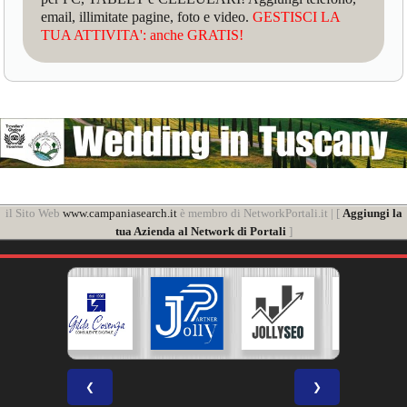
email, illimitate pagine, foto e video.
GESTISCI LA
TUA ATTIVITA': anche GRATIS!
il Sito Web
www.campaniasearch.it
è membro di NetworkPortali.it | [
Aggiungi la
tua Azienda al Network di Portali
]
❮
❯