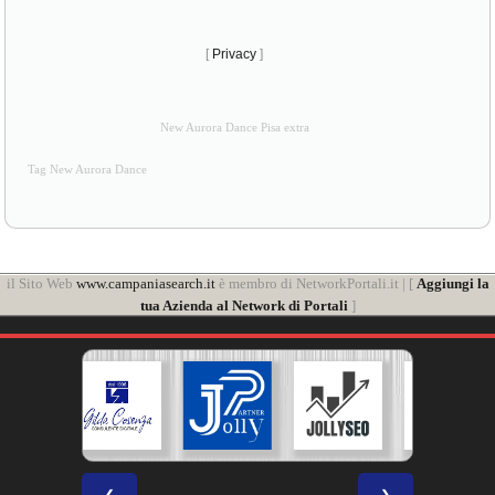
[
Privacy
]
New Aurora Dance Pisa extra
Tag New Aurora Dance
il Sito Web
www.campaniasearch.it
è membro di NetworkPortali.it | [
Aggiungi la
tua Azienda al Network di Portali
]
❮
❯