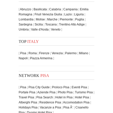
[
Abruzzo
|
Basilicata
|
Calabria
|
Campania
|
Emilia
Romagna
|
Friuli Venezia Giulia
|
Lazio
|
Liguria
|
Lombardia
|
Molise
|
Marche
|
Piemonte
|
Puglia
|
Sardegna
|
Sicilia
|
Toscana
|
Trentino Alto Adige
|
Umbria
|
Valle d'Aosta
|
Veneto
]
TOP
ITALY
[
Pisa
|
Roma
|
Firenze
|
Venezia
|
Palermo
|
Milano
|
Napoli
|
Piazza Armerina
]
NETWORK
PISA
[
Pisa
|
Pisa City Guide
|
Proloco Pisa
|
Eventi Pisa
|
Portale Pisa
|
Aziende Pisa
|
Photo Pisa
|
Turismo Pisa
|
Travel Pisa
|
Pisa Search
|
Hotel in Pisa
|
Hotel Pisa
|
Alberghi Pisa
|
Residence Pisa
|
Accomodation Pisa
|
Holidays Pisa
|
Vacanze a Pisa
|
Pisa Ã¨
|
Cisanello
Pisa
|
Duomo Hotel Pisa
]