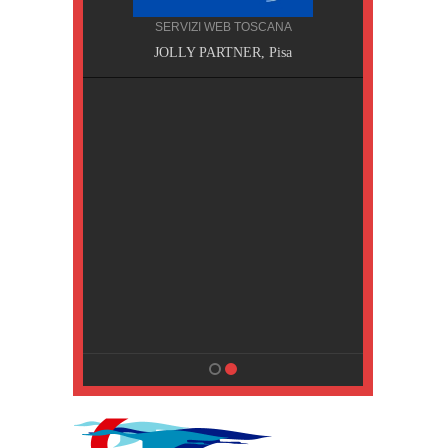
SERVIZI WEB TOSCANA
, Pisa
JOLLY PARTNER, Pisa
NA
MPING