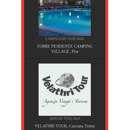
CAMPEGGIO TOSCANA
TORRE PENDENTE CAMPING
VILLAGE, Pisa
CILIA
SERVIZI TOSCANA
AOBAB,
VELATHRI TOUR, Casciana Terme