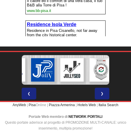
❮
❯
AnyWeb
|
Pisa
Online |
Piazza Armerina
|
Hotels Web
|
Italia Search
Portale Web membro di
NETWORK PORTALI
Questo portale aderisce al progetto di PROMOZIONE MULTI-CANALE: unico
inserimento, multipla promozione!