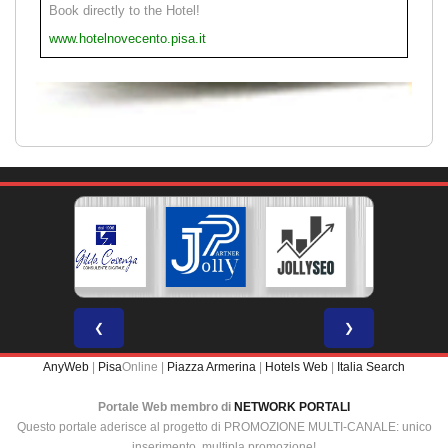
Book directly to the Hotel!
www.hotelnovecento.pisa.it
❮
❯
AnyWeb
|
Pisa
Online |
Piazza Armerina
|
Hotels Web
|
Italia Search
Portale Web membro di
NETWORK PORTALI
Questo portale aderisce al progetto di PROMOZIONE MULTI-CANALE: unico
inserimento, multipla promozione!