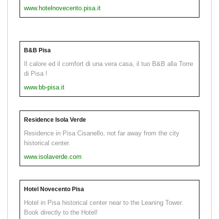
www.hotelnovecento.pisa.it
B&B Pisa
Il calore ed il comfort di una vera casa, il tuo B&B alla Torre
di Pisa !
www.bb-pisa.it
Residence Isola Verde
Residence in Pisa Cisanello, not far away from the city
historical center.
www.isolaverde.com
Hotel Novecento Pisa
Hotel in Pisa historical center near to the Leaning Tower.
Book directly to the Hotel!