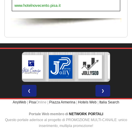
www.hotelnovecento.pisa.it
❮
❯
AnyWeb
|
Pisa
Online |
Piazza Armerina
|
Hotels Web
|
Italia Search
Portale Web membro di
NETWORK PORTALI
Questo portale aderisce al progetto di PROMOZIONE MULTI-CANALE: unico
inserimento, multipla promozione!