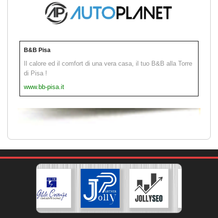
B&B Pisa
Il calore ed il comfort di una vera casa, il tuo B&B alla Torre
di Pisa !
www.bb-pisa.it