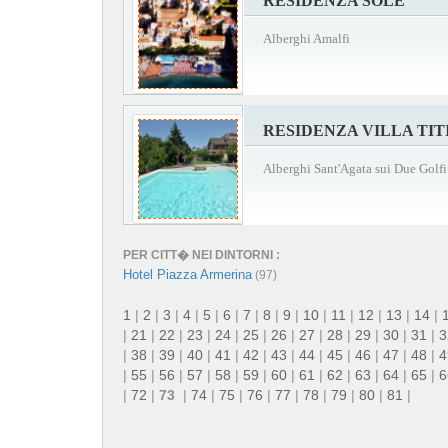
RESIDENZA SOLE
Alberghi Amalfi
RESIDENZA VILLA TIT
Alberghi Sant'Agata sui Due Golfi
PER CITT� NEI DINTORNI :
Hotel Piazza Armerina
(97)
1
|
2
|
3
|
4
|
5
|
6
|
7
|
8
|
9
|
10
|
11
|
12
|
13
|
14
|
|
21
|
22
|
23
|
24
|
25
|
26
|
27
|
28
|
29
|
30
|
31
|
3
|
38
|
39
|
40
|
41
|
42
|
43
|
44
|
45
|
46
|
47
|
48
|
4
|
55
|
56
|
57
|
58
|
59
|
60
|
61
|
62
|
63
|
64
|
65
|
6
|
72
|
73
|
74
|
75
|
76
|
77
|
78
|
79
|
80
|
81
|