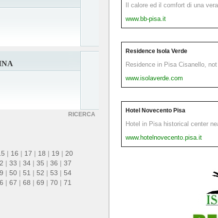
Il calore ed il comfort di una ver
www.bb-pisa.it
Residence Isola Verde
INA
Residence in Pisa Cisanello, not 
www.isolaverde.com
Hotel Novecento Pisa
RICERCA
Hotel in Pisa historical center n
www.hotelnovecento.pisa.it
15
|
16
|
17
|
18
|
19
|
20
2
|
33
|
34
|
35
|
36
|
37
9
|
50
|
51
|
52
|
53
|
54
6
|
67
|
68
|
69
|
70
|
71