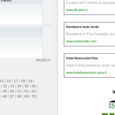
TORRI
Il calore ed il comfort di una ver
www.bb-pisa.it
Residence Isola Verde
Residence in Pisa Cisanello, not 
www.isolaverde.com
Hotel Novecento Pisa
RICERCA
Hotel in Pisa historical center n
www.hotelnovecento.pisa.it
15
|
16
|
17
|
18
|
19
|
|
32
|
33
|
34
|
35
|
36
|
|
49
|
50
|
51
|
52
|
53
|
|
66
|
67
|
68
|
69
|
70
|