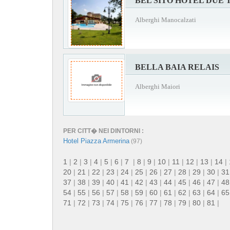
BEL SITO HOTEL DUE 
Alberghi Manocalzati
BELLA BAIA RELAIS
Alberghi Maiori
PER CITT� NEI DINTORNI :
Hotel Piazza Armerina
(97)
1
|
2
|
3
|
4
|
5
|
6
|
7
|
8
|
9
|
10
|
11
|
12
|
13
|
14
|
20
|
21
|
22
|
23
|
24
|
25
|
26
|
27
|
28
|
29
|
30
|
31
37
|
38
|
39
|
40
|
41
|
42
|
43
|
44
|
45
|
46
|
47
|
48
54
|
55
|
56
|
57
|
58
|
59
|
60
|
61
|
62
|
63
|
64
|
65
71
|
72
|
73
|
74
|
75
|
76
|
77
|
78
|
79
|
80
|
81
|