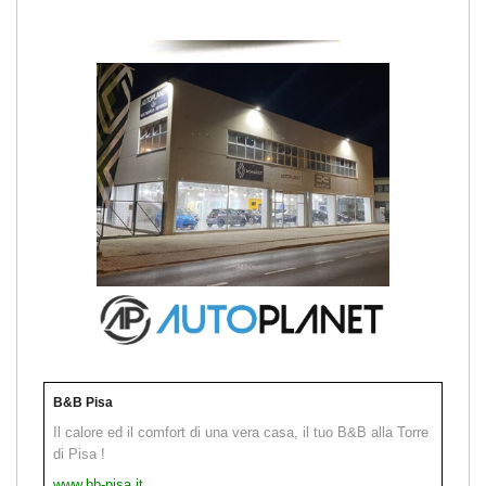
B&B Pisa
Il calore ed il comfort di una vera casa, il tuo B&B alla Torre
di Pisa !
www.bb-pisa.it