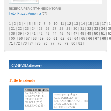
RICERCA PER CITT� NEI DINTORNI :
Hotel Piazza Armerina
(97)
1
|
2
|
3
|
4
|
5
|
6
|
7
|
8
|
9
|
10
|
11
|
12
|
13
|
14
|
15
|
16
|
17
|
1
|
21
|
22
|
23
|
24
|
25
|
26
|
27
|
28
|
29
|
30
|
31
|
32
|
33
|
34
|
3
|
38
|
39
|
40
|
41
|
42
|
43
|
44
|
45
|
46
|
47
|
48
|
49
|
50
|
51
|
5
|
55
|
56
|
57
|
58
|
59
|
60
|
61
|
62
|
63
|
64
|
65
|
66
|
67
|
68
|
6
71
|
72
|
73
|
74
|
75
|
76
|
77
|
78
|
79
|
80
|
81
|
CAMPANIA directory
Tutte le aziende