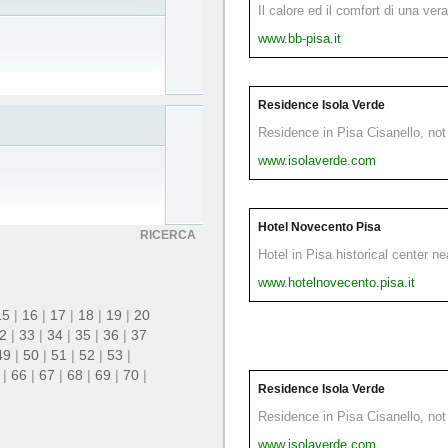
Il calore ed il comfort di una ver
www.bb-pisa.it
Residence Isola Verde
Residence in Pisa Cisanello, not 
www.isolaverde.com
Hotel Novecento Pisa
RICERCA
Hotel in Pisa historical center n
www.hotelnovecento.pisa.it
15
|
16
|
17
|
18
|
19
|
20
2
|
33
|
34
|
35
|
36
|
37
49
|
50
|
51
|
52
|
53
|
|
66
|
67
|
68
|
69
|
70
|
Residence Isola Verde
Residence in Pisa Cisanello, not 
www.isolaverde.com