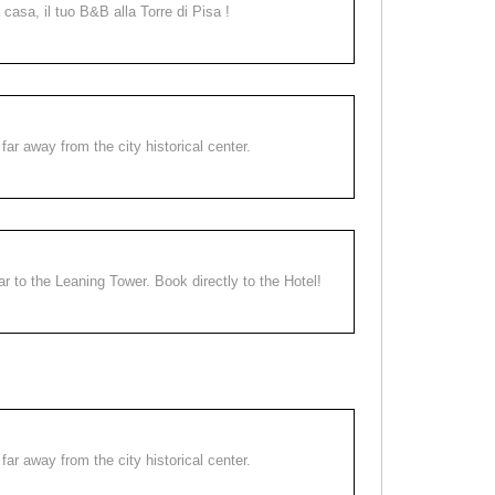
a casa, il tuo B&B alla Torre di Pisa !
far away from the city historical center.
ear to the Leaning Tower. Book directly to the Hotel!
far away from the city historical center.