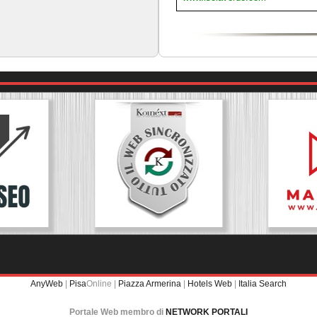
AnyWeb
|
Pisa
Online |
Piazza Armerina
|
Hotels Web
|
Italia Search
Portale Web membro di
NETWORK PORTALI