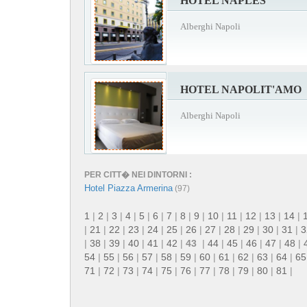
HOTEL NAPLES
Alberghi Napoli
HOTEL NAPOLIT'AMO
Alberghi Napoli
PER CITT� NEI DINTORNI :
Hotel Piazza Armerina
(97)
1
|
2
|
3
|
4
|
5
|
6
|
7
|
8
|
9
|
10
|
11
|
12
|
13
|
14
|
|
21
|
22
|
23
|
24
|
25
|
26
|
27
|
28
|
29
|
30
|
31
|
3
|
38
|
39
|
40
|
41
|
42
|
43
|
44
|
45
|
46
|
47
|
48
|
54
|
55
|
56
|
57
|
58
|
59
|
60
|
61
|
62
|
63
|
64
|
65
71
|
72
|
73
|
74
|
75
|
76
|
77
|
78
|
79
|
80
|
81
|