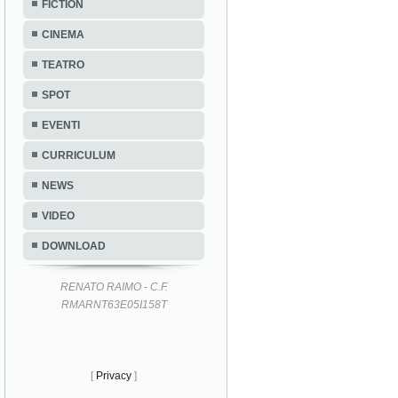
FICTION
CINEMA
TEATRO
SPOT
EVENTI
CURRICULUM
NEWS
VIDEO
DOWNLOAD
RENATO RAIMO - C.F.
RMARNT63E05I158T
[
Privacy
]