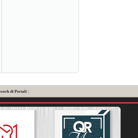
twork di Portali
]