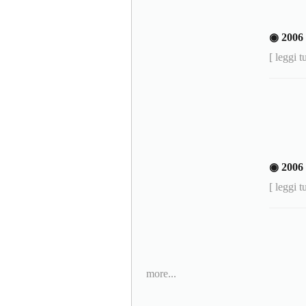
◉ 200
[ leggi t
◉ 200
[ leggi t
more...