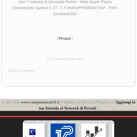
Joes' Company di Giuseppe Raimo - Sede legale Piazza
Ermenegildo Santoni n. 27 - C.F. RMAGPP56M05F104F - P.IVA
02446940500
[
Privacy
]
Joes' Company Pisa video
Tag Joes' Company
il Sito Web
www.campaniasearch.it
è membro di NetworkPortali.it | [
Aggiungi la
tua Azienda al Network di Portali
]