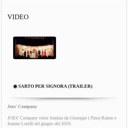
VIDEO
◉ SARTO PER SIGNORA (TRAILER)
Joes' Company
JOES' Company viene fondata da Giuseppe ( Pino) Raimo e
Joanne Lorelli nel giugno del 2019.