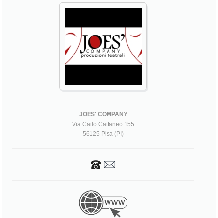
JOES' COMPANY
Via Carlo Cattaneo 155
56125 Pisa (PI)