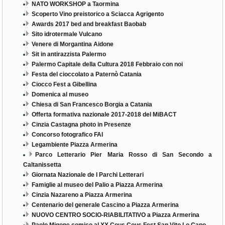
NATO WORKSHOP a Taormina
Scoperto Vino preistorico a Sciacca Agrigento
Awards 2017 bed and breakfast Baobab
Sito idrotermale Vulcano
Venere di Morgantina Aidone
Sit in antirazzista Palermo
Palermo Capitale della Cultura 2018 Febbraio con noi
Festa del cioccolato a Paternò Catania
Ciocco Fest a Gibellina
Domenica al museo
Chiesa di San Francesco Borgia a Catania
Offerta formativa nazionale 2017-2018 del MiBACT
Cinzia Castagna photo in Presenze
Concorso fotografico FAI
Legambiente Piazza Armerina
Parco Letterario Pier Maria Rosso di San Secondo a
Caltanissetta
Giornata Nazionale de I Parchi Letterari
Famiglie al museo del Palio a Piazza Armerina
Cinzia Nazareno a Piazza Armerina
Centenario del generale Cascino a Piazza Armerina
NUOVO CENTRO SOCIO-RIABILITATIVO a Piazza Armerina
Paolo Migone comico al XX Cous Cous Fest San Vito Lo Capo