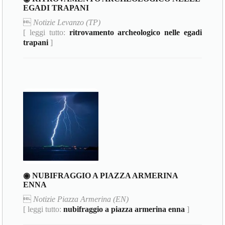
EGADI TRAPANI

Notizie Levanzo (TP)
[ leggi tutto:
ritrovamento archeologico nelle egadi
trapani
]
◉ NUBIFRAGGIO A PIAZZA ARMERINA
ENNA

Notizie Piazza Armerina (EN)
[ leggi tutto:
nubifraggio a piazza armerina enna
]