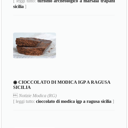
[ leggi tutto:
turismo archeologico a marsala trapani
sicilia
]
◉ CIOCCOLATO DI MODICA IGP A RAGUSA
SICILIA

Notizie Modica (RG)
[ leggi tutto:
cioccolato di modica igp a ragusa sicilia
]