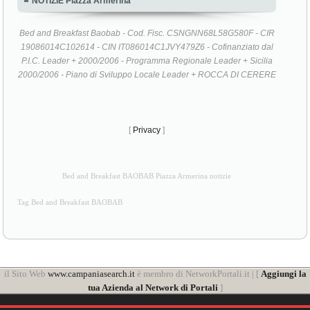
NOTIZIE Piazza Armerina
Bed and Breakfast Baobab - Cod. Fisc. CSNGNN68L58G580F - CIR
19086014C102614 - CIN IT086014C1JVY479Z6 - Cofinanziato dal
P.I.C. Leader + 2000/2006 - Programma Regionale Leader + Sicilia
2000/2006 - Piano di Sviluppo Locale Leader + ROCCA DI CERERE
[
Privacy
]
Bed and Breakfast BAOBAB Piazza Armerina notizie
Tag Bed and Breakfast BAOBAB
il Sito Web
www.campaniasearch.it
è membro di NetworkPortali.it | [
Aggiungi la
tua Azienda al Network di Portali
]