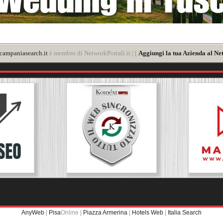
ampaniasearch.it
è membro di NetworkPortali.it | [
Aggiungi la tua Azienda al Ne
AnyWeb
|
Pisa
Online |
Piazza Armerina
|
Hotels Web
|
Italia Search