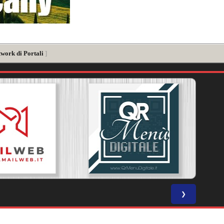
twork di Portali
]
❯