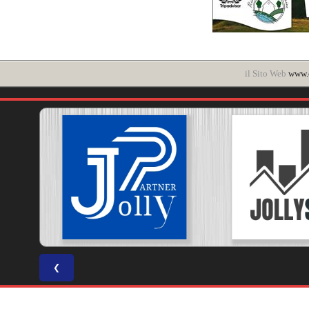
il Sito Web
www.c
❮