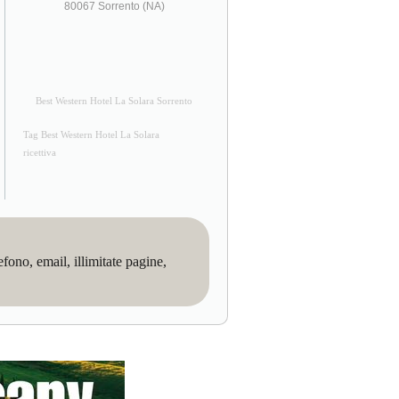
80067 Sorrento (NA)
Best Western Hotel La Solara Sorrento
Tag Best Western Hotel La Solara
ricettiva
no, email, illimitate pagine,