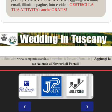
email, illimitate pagine, foto e video.
GESTISCI LA
TUA ATTIVITA': anche GRATIS!
il Sito Web
www.campaniasearch.it
è membro di NetworkPortali.it | [
Aggiungi la
tua Azienda al Network di Portali
]
❮
❯