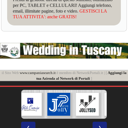
per PC, TABLET e CELLULARI! Aggiungi telefono,
email, illimitate pagine, foto e video.
GESTISCI LA
TUA ATTIVITA': anche GRATIS!
il Sito Web
www.campaniasearch.it
è membro di NetworkPortali.it | [
Aggiungi la
tua Azienda al Network di Portali
]
❮
❯