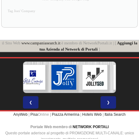
Tag Joes' Company
il Sito Web
www.campaniasearch.it
è membro di NetworkPortali.it | [
Aggiungi la
tua Azienda al Network di Portali
]
❮
❯
AnyWeb
|
Pisa
Online |
Piazza Armerina
|
Hotels Web
|
Italia Search
Portale Web membro di
NETWORK PORTALI
Questo portale aderisce al progetto di PROMOZIONE MULTI-CANALE: unico