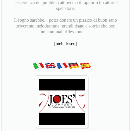
l'esperienza del pubblico attraverso il rapporto tra attori e
spettatore.
Il sogno sarebbe... poter donare un pizzico di buon sano
irriverente melodramma, grandi risate e sorrisi che non
mollano mai, riflessione,......
[
mehr lesen
]