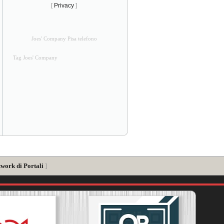
[
Privacy
]
Joes' Company Pisa telefono
Tag Joes' Company
twork di Portali
]