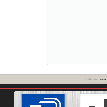
il Sito Web
www.c