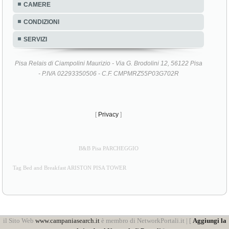
CAMERE
CONDIZIONI
SERVIZI
Pisa Relais di Ciampolini Maurizio - Via G. Brodolini 12, 56122 Pisa
- P.IVA 02293350506 - C.F. CMPMRZ55P03G702R
[
Privacy
]
B&B Pisa PARCHEGGIO
Tag Bed and Breakfast ARISTON PISA TOWER
il Sito Web
www.campaniasearch.it
è membro di NetworkPortali.it | [
Aggiungi la