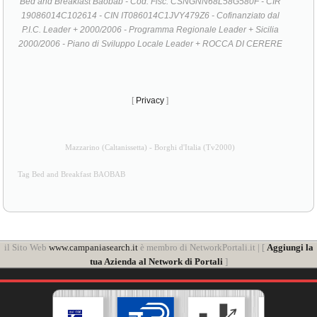
Bed and Breakfast Baobab - Cod. Fisc. CSNGNN68L58G580F - CIR
19086014C102614 - CIN IT086014C1JVY479Z6 - Cofinanziato dal
P.I.C. Leader + 2000/2006 - Programma Regionale Leader + Sicilia
2000/2006 - Piano di Sviluppo Locale Leader + ROCCA DI CERERE
[
Privacy
]
Mazzarino (Caltanissetta) - Borghi d'Italia (Tv2000)
Tag Bed and Breakfast BAOBAB
il Sito Web
www.campaniasearch.it
è membro di NetworkPortali.it | [
Aggiungi la
tua Azienda al Network di Portali
]