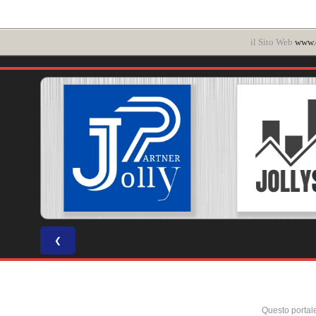
il Sito Web
www.c
❮
Questo portal