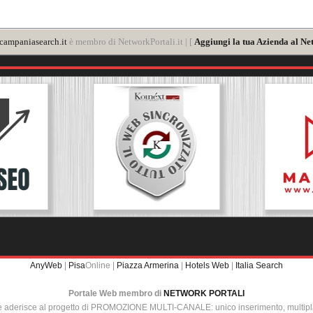
ampaniasearch.it
è membro di NetworkPortali.it | [
Aggiungi la tua Azienda al Ne
AnyWeb
|
Pisa
Online |
Piazza Armerina
|
Hotels Web
|
Italia Search
Portale Web membro di
NETWORK PORTALI
e aderisce al progetto di PROMOZIONE MULTI-CANALE: unico inserimento, multip