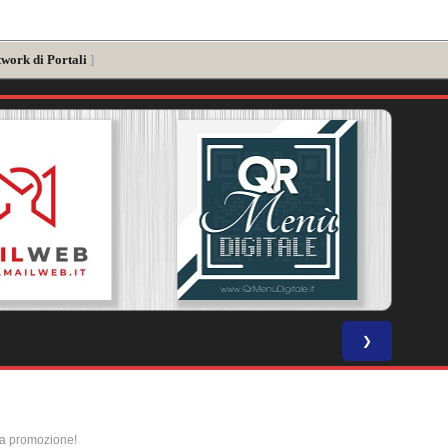
twork di Portali
]
❯
la promozione!