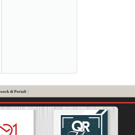
twork di Portali
]