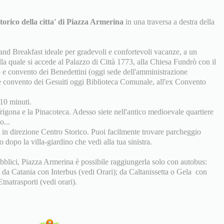
torico della citta' di Piazza Armerina
in una traversa a destra della
nd Breakfast ideale per gradevoli e confortevoli vacanze, a un
lla quale si accede al Palazzo di Città 1773, alla Chiesa Fundrò con il
co e convento dei Benedettini (oggi sede dell'amministrazione
e convento dei Gesuiti oggi Biblioteca Comunale, all'ex Convento
-10 minuti.
igona e la Pinacoteca. Adesso siete nell'antico medioevale quartiere
o...
 in direzione Centro Storico. Puoi facilmente trovare parcheggio
o dopo la villa-giardino che vedi alla tua sinistra.
pubblici, Piazza Armerina è possibile raggiungerla solo con autobus:
 da Catania con Interbus (vedi Orari); da Caltanissetta o Gela con
tnatrasporti (vedi orari).