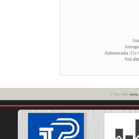
St
Aeropo
Autostrada
:Da C
Nei di
il Sito Web
www.c