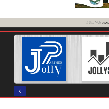
il Sito Web
www.c
❮