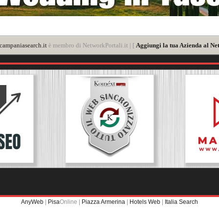
ampaniasearch.it
è membro di NetworkPortali.it | [
Aggiungi la tua Azienda al Ne
AnyWeb
|
Pisa
Online |
Piazza Armerina
|
Hotels Web
|
Italia Search