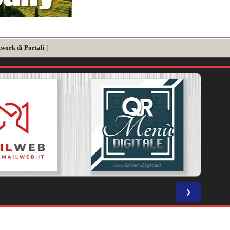
twork di Portali
]
❯