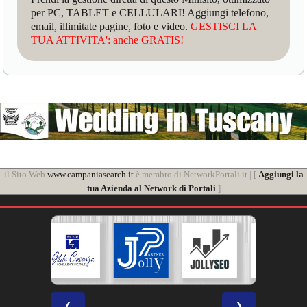
per PC, TABLET e CELLULARI! Aggiungi telefono,
email, illimitate pagine, foto e video.
GESTISCI LA
TUA ATTIVITA': anche GRATIS!
il Sito Web
www.campaniasearch.it
è membro di NetworkPortali.it | [
Aggiungi la
tua Azienda al Network di Portali
]
❮
❯