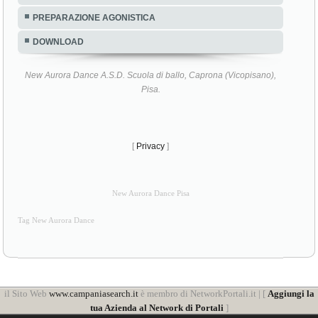
PREPARAZIONE AGONISTICA
DOWNLOAD
New Aurora Dance A.S.D. Scuola di ballo, Caprona (Vicopisano),
Pisa.
[
Privacy
]
New Aurora Dance Pisa
Tag New Aurora Dance
il Sito Web
www.campaniasearch.it
è membro di NetworkPortali.it | [
Aggiungi la
tua Azienda al Network di Portali
]